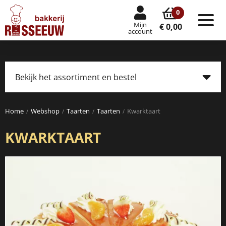
0
Mijn
Tog
€ 0,00
account
nav
Bekijk het assortiment en bestel
Tog
navi
Home
Webshop
Taarten
Taarten
Kwarktaart
KWARKTAART