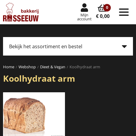
0
Mijn
Tog
€ 0,00
account
nav
Bekijk het assortiment en bestel
Tog
navi
Home
Webshop
Dieet & Vegan
Koolhydraat arm
Koolhydraat arm