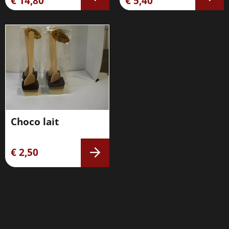
€ 14,80
€ 5,40
Choco lait
€ 2,50