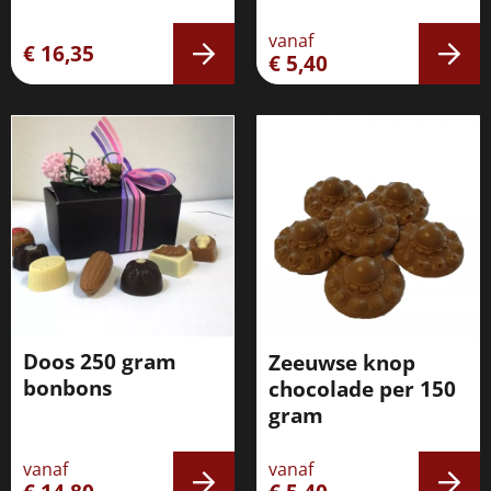
vanaf
€ 16,35
€ 5,40
Doos 250 gram
Zeeuwse knop
bonbons
chocolade per 150
gram
vanaf
vanaf