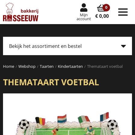
0
Mijn
Tog
€ 0,00
account
nav
Bekijk het assortiment en bestel
Tog
navi
Home
Webshop
Taarten
Kindertaarten
Themataart voetbal
THEMATAART VOETBAL