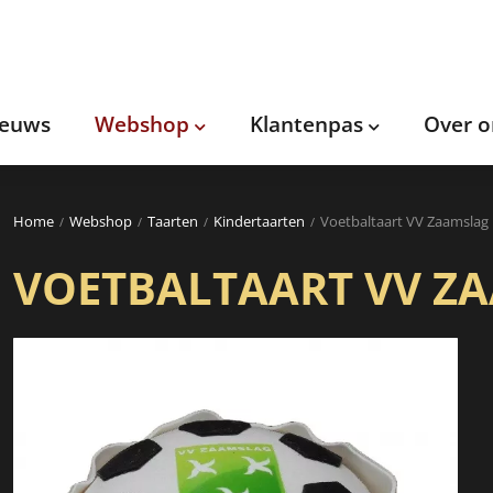
ieuws
Webshop
Klantenpas
Over o
Home
Webshop
Taarten
Kindertaarten
Voetbaltaart VV Zaamslag
VOETBALTAART VV Z