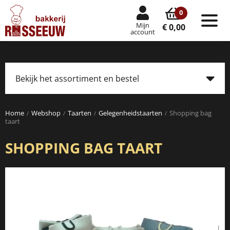
0
Mijn
Tog
€ 0,00
account
nav
Bekijk het assortiment en bestel
Tog
navi
Home
Webshop
Taarten
Gelegenheidstaarten
Shopping bag
taart
SHOPPING BAG TAART