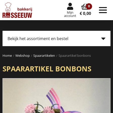
0
Mijn
Tog
€ 0,00
account
nav
Bekijk het assortiment en bestel
Tog
navi
Home
Webshop
Spaarartikelen
Spaarartikel bonbons
SPAARARTIKEL BONBONS