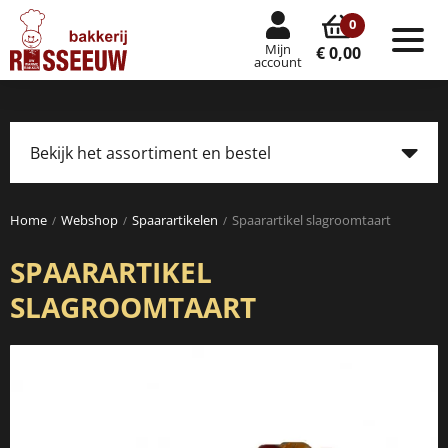
0
Mijn
Tog
€ 0,00
account
nav
Bekijk het assortiment en bestel
Tog
navi
Home
Webshop
Spaarartikelen
Spaarartikel slagroomtaart
SPAARARTIKEL
SLAGROOMTAART