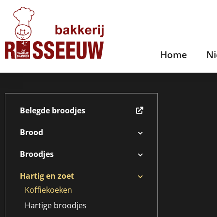
Home
N
Belegde broodjes
Brood
Broodjes
Hartig en zoet
Koffiekoeken
Hartige broodjes