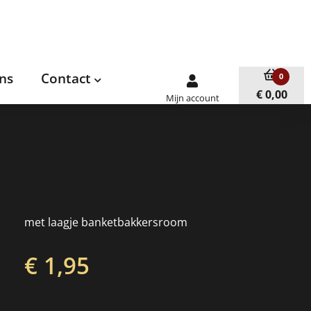
ns
Contact
0
€ 0,00
Mijn account
met laagje banketbakkersroom
€ 1,95