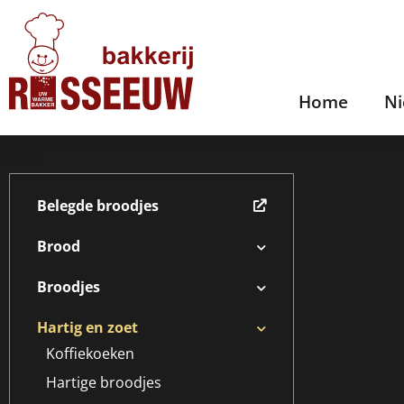
Home
N
Belegde broodjes
Brood
Broodjes
Hartig en zoet
Koffiekoeken
Hartige broodjes