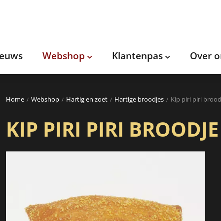
ieuws
Webshop
Klantenpas
Over o
Home
Webshop
Hartig en zoet
Hartige broodjes
Kip piri piri broo
KIP PIRI PIRI BROODJE