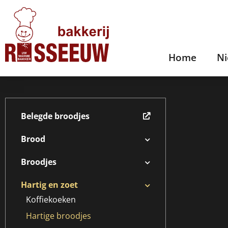
Home
N
Belegde broodjes
Brood
Broodjes
Hartig en zoet
Koffiekoeken
Hartige broodjes