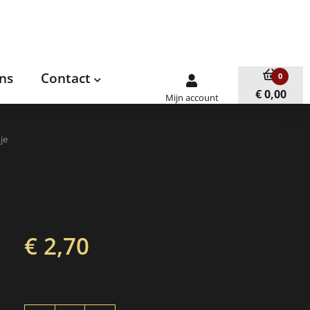
ns
Contact
0
€ 0,00
Mijn account
dje
€ 2,70