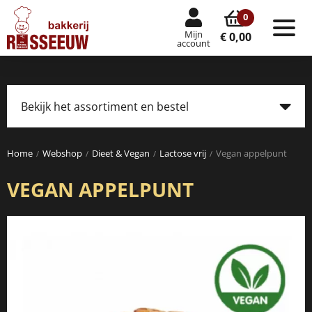
0
Mijn
Tog
€ 0,00
account
nav
Bekijk het assortiment en bestel
Tog
navi
Home
Webshop
Dieet & Vegan
Lactose vrij
Vegan appelpunt
VEGAN APPELPUNT