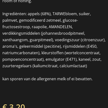
room of honing.
Ingrediënten: appels (68%), TARWEbloem, suiker,
palmvet, gemodificeerd zetmeel, glucose-
fructosestroop, raapolie, AMANDELEN,
verdikkingsmiddelen (johannesbroodpitmeel,
xanthaangom, guarpitmeel), voedingszuur (citroenzuur),
aroma's, geleermiddel (pecitine), rijsmiddelen (E450,
natriumcarbonaten), kleurstoffen (wortelconcentraat,
pompoenconcentraat), emulgator (E471), kaneel, zout,
zuurteregelaars (kaliumcitraat, calciumlactaat)
kan sporen van de allergenen melk of ei bevatten.
€ 3,20