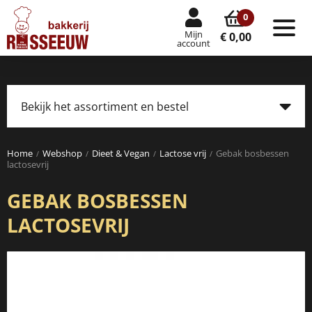
0
Mijn
Tog
€ 0,00
account
nav
Bekijk het assortiment en bestel
Tog
navi
Home
Webshop
Dieet & Vegan
Lactose vrij
Gebak bosbessen
lactosevrij
GEBAK BOSBESSEN
LACTOSEVRIJ