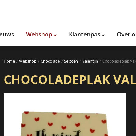
ieuws
Webshop
Klantenpas
Over o
Home
Webshop
Chocolade
Seizoen
Valentijn
Chocoladeplak Val
CHOCOLADEPLAK VAL