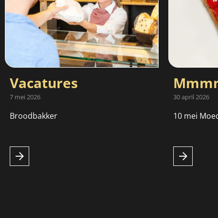
Vacatures
Mmmm
7 mei 2026
30 april 2026
Broodbakker
10 mei Moe