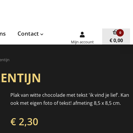
ns
Contact
0
€ 0,00
Mijn account
entijn
ENTIJN
Plak van witte chocolade met tekst 'ik vind je lief'. Kan
ook met eigen foto of tekst! afmeting 8,5 x 8,5 cm.
€ 2,30