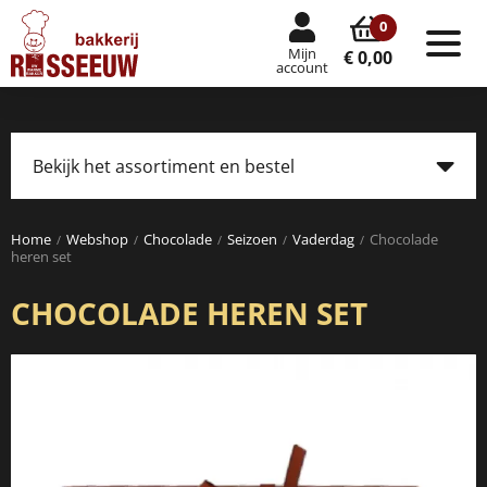
0
Mijn
Tog
€ 0,00
account
nav
Bekijk het assortiment en bestel
Tog
navi
Home
Webshop
Chocolade
Seizoen
Vaderdag
Chocolade
heren set
CHOCOLADE HEREN SET