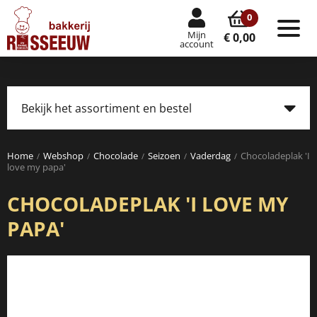
0
Mijn
Tog
€ 0,00
account
nav
Bekijk het assortiment en bestel
Tog
navi
Home
Webshop
Chocolade
Seizoen
Vaderdag
Chocoladeplak 'I
love my papa'
CHOCOLADEPLAK 'I LOVE MY
PAPA'