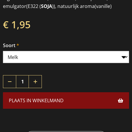
emulgator(E322 (
SOJA
)), natuurlijk aroma(vanille)
€ 1,95
Soort
PLAATS IN WINKELMAND