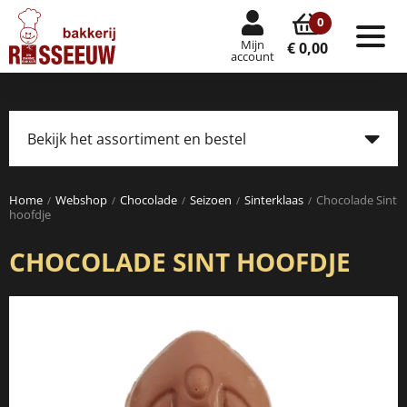
0
Mijn
Tog
€ 0,00
account
nav
Bekijk het assortiment en bestel
Tog
navi
Home
Webshop
Chocolade
Seizoen
Sinterklaas
Chocolade Sint
hoofdje
CHOCOLADE SINT HOOFDJE