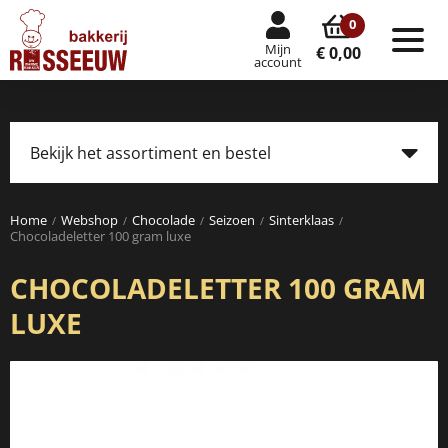
0
Mijn
Tog
€ 0,00
account
nav
Bekijk het assortiment en bestel
Tog
navi
Home
Webshop
Chocolade
Seizoen
Sinterklaas
Chocoladeletter 100 gram luxe
CHOCOLADELETTER 100 GRAM
LUXE