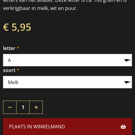
letters van het alfabet. Deze letter is ca. 100 gram en is
verkrijgbaar in melk, wit en puur.
€ 5,95
letter
soort
PLAATS IN WINKELMAND