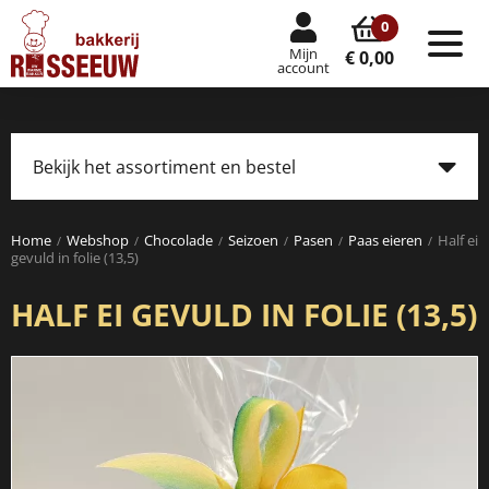
0
Mijn
Tog
€ 0,00
account
nav
Bekijk het assortiment en bestel
Tog
navi
Home
Webshop
Chocolade
Seizoen
Pasen
Paas eieren
Half ei
gevuld in folie (13,5)
HALF EI GEVULD IN FOLIE (13,5)