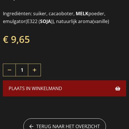
Ingrediënten: suiker, cacaoboter,
MELK
poeder,
emulgator(E322 (
SOJA
)), natuurlijk aroma(vanille)
€ 9,65
PLAATS IN WINKELMAND
TERUG NAAR HET OVERZICHT