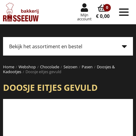
0
Mijn
Tog
€ 0,00
account
nav
Bekijk het assortiment en bestel
Tog
navi
Home
Webshop
Chocolade
Seizoen
Pasen
Doosjes &
Kadootjes
Doosje eitjes gevuld
DOOSJE EITJES GEVULD