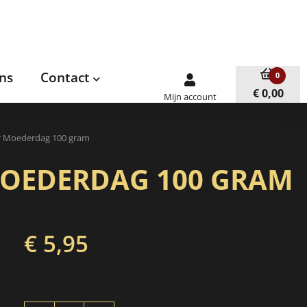
ns
Contact
0
€ 0,00
Mijn account
r Moederdag 100 gram
OEDERDAG 100 GRAM
€ 5,95