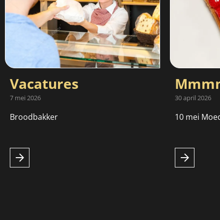
Vacatures
Mmmm
7 mei 2026
30 april 2026
Broodbakker
10 mei Moe