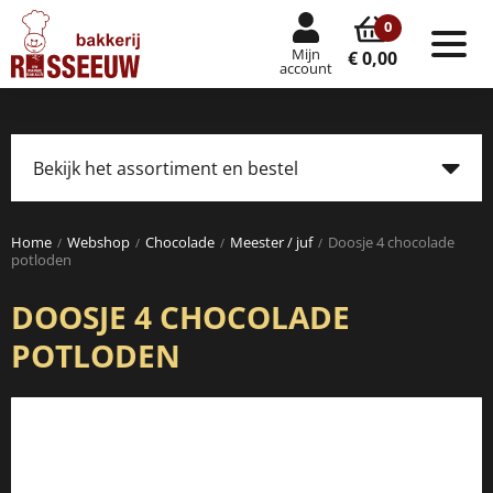
0
Mijn
Tog
€ 0,00
account
nav
Bekijk het assortiment en bestel
Tog
navi
Home
Webshop
Chocolade
Meester / juf
Doosje 4 chocolade
potloden
DOOSJE 4 CHOCOLADE
POTLODEN