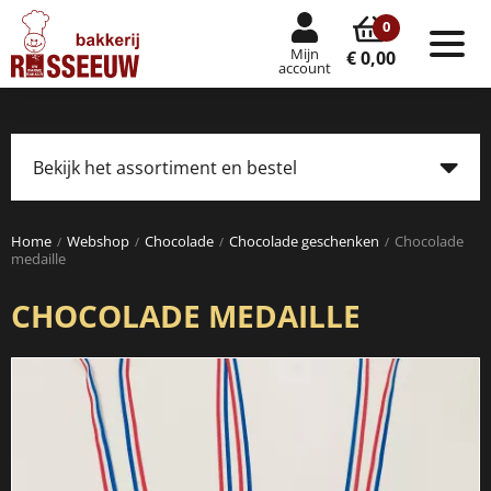
0
Mijn
Tog
€ 0,00
account
nav
Bekijk het assortiment en bestel
Tog
navi
Home
Webshop
Chocolade
Chocolade geschenken
Chocolade
medaille
CHOCOLADE MEDAILLE