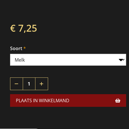
€ 7,25
Soort
PLAATS IN WINKELMAND