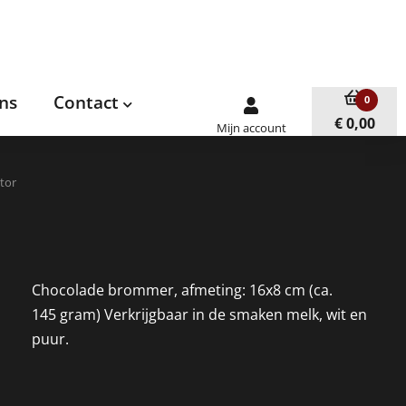
ns
Contact
0
€ 0,00
Mijn account
tor
Chocolade brommer, afmeting: 16x8 cm (ca.
145 gram) Verkrijgbaar in de smaken melk, wit en
puur.