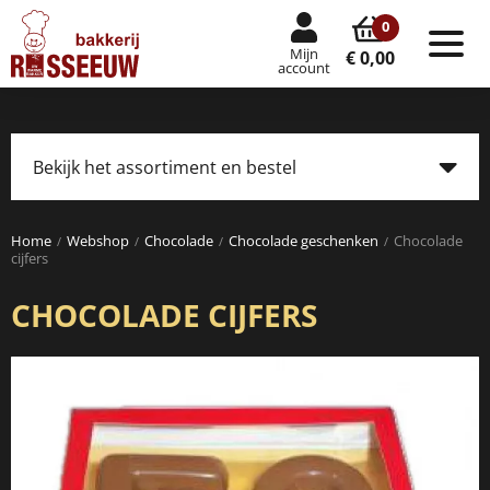
0
Mijn
Tog
€ 0,00
account
nav
Bekijk het assortiment en bestel
Tog
navi
Home
Webshop
Chocolade
Chocolade geschenken
Chocolade
cijfers
CHOCOLADE CIJFERS