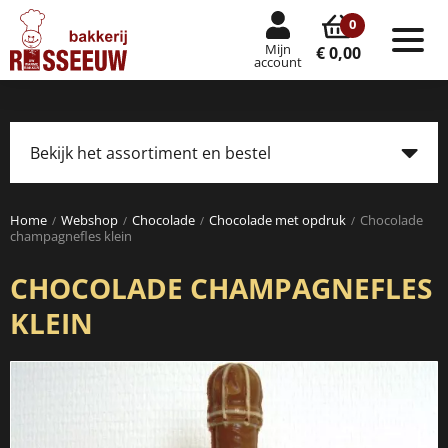
0
Mijn
Tog
€ 0,00
account
nav
Bekijk het assortiment en bestel
Tog
navi
Home
Webshop
Chocolade
Chocolade met opdruk
Chocolade
champagnefles klein
CHOCOLADE CHAMPAGNEFLES
KLEIN