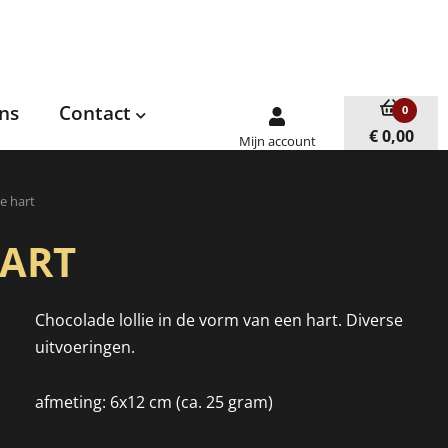
ns
Contact
0
€ 0,00
Mijn account
ie hart
HART
Chocolade lollie in de vorm van een hart. Diverse
uitvoeringen.
afmeting: 6x12 cm (ca. 25 gram)