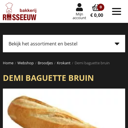
0
Mijn
Tog
€ 0,00
account
nav
Bekijk het assortiment en bestel
Tog
navi
Home
Webshop
Broodjes
Krokant
Demi baguette bruin
DEMI BAGUETTE BRUIN