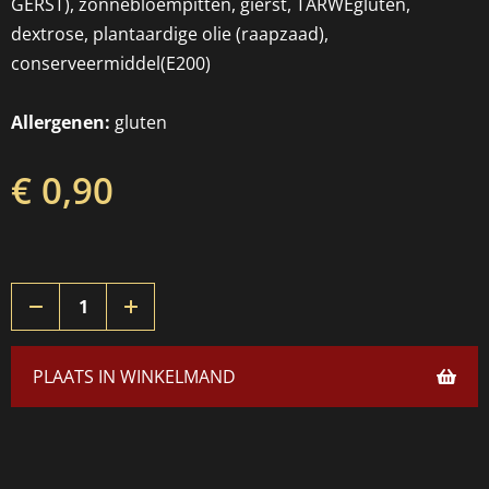
GERST), zonnebloempitten, gierst, TARWEgluten,
dextrose, plantaardige olie (raapzaad),
conserveermiddel(E200)
Allergenen:
gluten
€ 0,90
PLAATS IN WINKELMAND