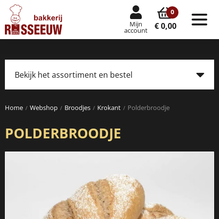
0
Mijn
Tog
€ 0,00
account
nav
Bekijk het assortiment en bestel
Tog
navi
Home
Webshop
Broodjes
Krokant
Polderbroodje
POLDERBROODJE