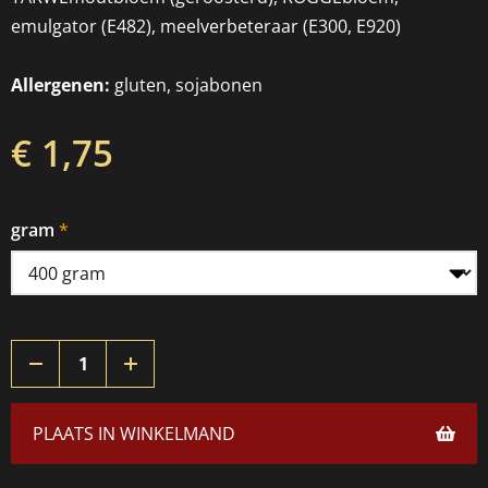
emulgator (E482), meelverbeteraar (E300, E920)
Allergenen:
gluten, sojabonen
€ 1,75
gram
PLAATS IN WINKELMAND