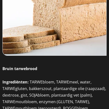
Bruin tarwebrood
Ingrediënten:
TARWEbloem, TARWEmeel, water,
TARWEgluten, bakkerszout, plantaardige olie (raapzaad),
dextrose, gist, SOJAbloem, plantaardig vet (palm),
TARWEmoutbloem, enzymen (GLUTEN, TARWE),
TARWEmoutbloem (geroosterd), ROGGEbloem,