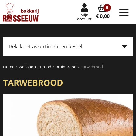
0
Mijn
Tog
€ 0,00
account
nav
Bekijk het assortiment en bestel
Tog
navi
Home
Webshop
Brood
Bruinbrood
Tarwebrood
TARWEBROOD